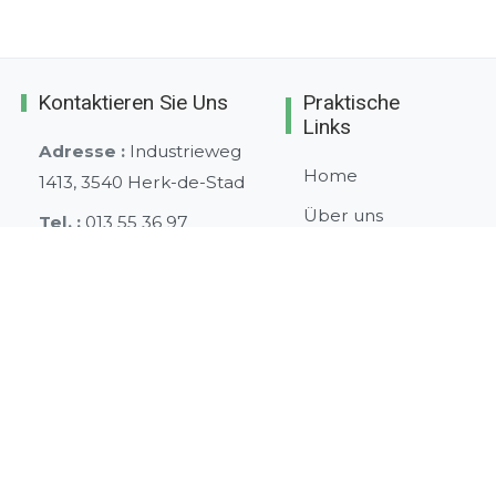
Kontaktieren Sie Uns
Praktische
Links
Adresse :
Industrieweg
Home
1413, 3540 Herk-de-Stad
Über uns
Tel. :
013 55 36 97
Kontakt
e-mail :
info@dimkisol.be
Projekte
Unternehmensnummer
:
Neuigkeiten
BE 0421.523.990
sitemap
Datenschutzerklärun
Produkte