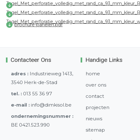
Tegel_Met_perforatie_volledig_met_rand_ca_93_mm_kleur_R
Tegel_Met_perforatie_volledig_met_rand_ca_93_mm_kleur_R
Tegel_Met_perforatie_volledig_met_rand_ca_93_mm_kleur_wi
brochure-panelen.pdf
Contacteer Ons
Handige Links
adres :
Industrieweg 1413,
home
3540 Herk-de-Stad
over ons
tel. :
013 55 36 97
contact
e-mail :
info@dimkisol.be
projecten
ondernemingsnummer :
nieuws
BE 0421.523.990
sitemap